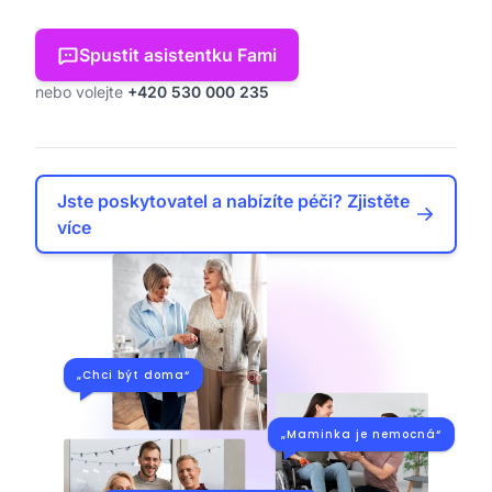
Spustit asistentku Fami
nebo volejte
+420 530 000 235
Jste poskytovatel a nabízíte péči? Zjistěte
více
„Chci být doma“
„Maminka je nemocná“