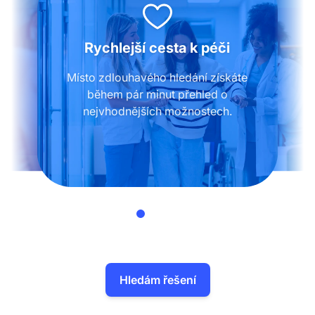
Rychlejší cesta k péči
Místo zdlouhavého hledání získáte
během pár minut přehled o
nejvhodnějších možnostech.
Hledám řešení